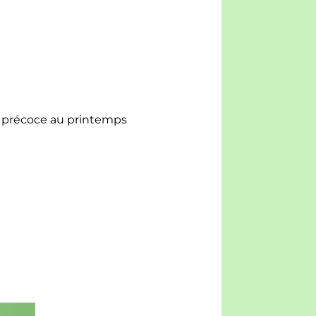
n pré­coce au print­emps