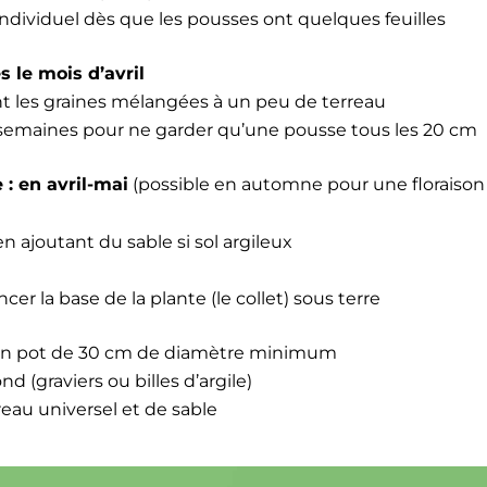
ndi­vidu­el dès que les pouss­es ont quelques feuilles
s le mois d’avril
ant les graines mélangées à un peu de ter­reau
s semaines pour ne garder qu’une pousse tous les 20 cm
e : en avril-mai
(pos­si­ble en automne pour une flo­rai­so
en ajoutant du sable si sol argileux
­cer la base de la plante (le col­let) sous terre
n pot de 30 cm de diamètre min­i­mum
d (graviers ou billes d’argile)
eau uni­versel et de sable