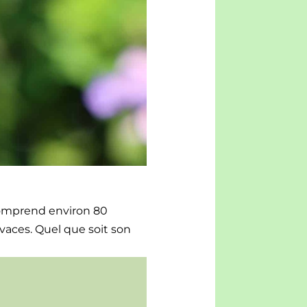
om­prend env­i­ron 80
ivaces. Quel que soit son