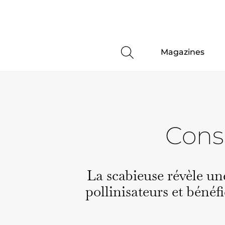
Magazines
Conse
La sca­bieuse révèle un
pollinisa­teurs et béné­fi