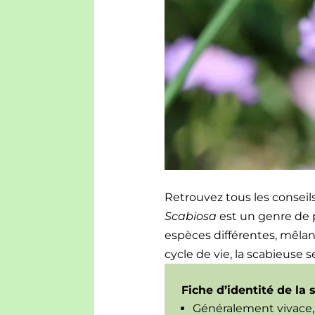
Retrou­vez tous les con­seils
Scabiosa
est un genre de pl
espèces dif­férentes, mêlan
cycle de vie, la sca­bieuse 
Fiche d’i­den­tité de la
Générale­ment vivace, 