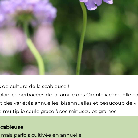
 de cul­ture de la sca­bieuse !
antes herbacées de la famille des Capri­fo­li­acées. Elle c
t des var­iétés annuelles, bisan­nuelles et beau­coup de v
se mul­ti­plie seule grâce à ses minus­cules graines.
 sca­bieuse
mais par­fois cul­tivée en annuelle