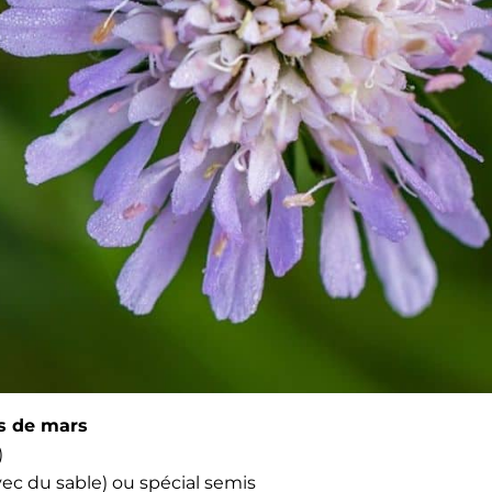
is de mars
)
vec du sable) ou spé­cial semis