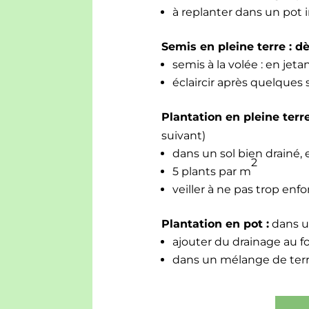
à replanter dans un pot i
Semis en pleine terre : dè
semis à la volée : en jet
éclair­cir après quelque
Plan­ta­tion en pleine terr
suiv­ant)
dans un sol bien drainé, 
2
5 plants par m
veiller à ne pas trop enfon
Plan­ta­tion en pot :
dans u
ajouter du drainage au fon
dans un mélange de ter­r