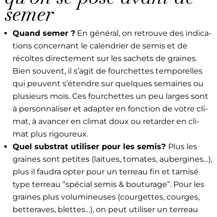
semer
Quand semer ?
En général, on retrou­ve des indi­ca­
tions con­cer­nant le cal­en­dri­er de semis et de
récoltes directe­ment sur les sachets de graines.
Bien sou­vent, il s’agit de fourchettes tem­porelles
qui peu­vent s’étendre sur quelques semaines ou
plusieurs mois. Ces fourchettes un peu larges sont
à per­son­nalis­er et adapter en fonc­tion de votre cli­
mat, à avancer en cli­mat doux ou retarder en cli­
mat plus rigoureux.
Quel sub­strat utilis­er pour les semis?
Plus les
graines sont petites (laitues, tomates, aubergines…),
plus il fau­dra opter pour un ter­reau fin et tamisé
type ter­reau “spé­cial semis & bouturage”. Pour les
graines plus volu­mineuses (cour­gettes, courges,
bet­ter­aves, blettes…), on peut utilis­er un ter­reau