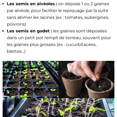
Les semis en alvéoles :
on dépose 1 ou 2 graines
par alvéole, pour faciliter le repi­quage par la suite
sans abimer les racines (ex : tomates, aubergines,
poivrons)
Les semis en godet :
les graines sont déposées
dans un petit pot rem­pli de ter­reau, sou­vent pour
les graines plus gross­es (ex : cucur­bitacées,
blettes…)