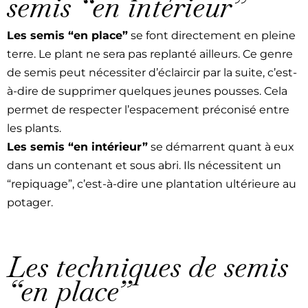
semis “en intérieur”
Les semis “en place”
se font directe­ment en pleine
terre. Le plant ne sera pas replan­té ailleurs. Ce genre
de semis peut néces­siter d’éclaircir par la suite, c’est-
à-dire de sup­primer quelques jeunes pouss­es. Cela
per­met de respecter l’espacement pré­con­isé entre
les plants.
Les semis “en intérieur”
se démar­rent quant à eux
dans un con­tenant et sous abri. Ils néces­si­tent un
“repi­quage”, c’est-à-dire une plan­ta­tion ultérieure au
potager.
Les techniques de semis
“en place”