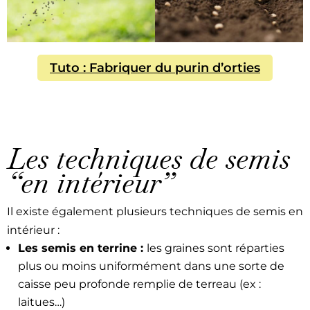
Tuto : Fab­ri­quer du purin d’or­ties
Les techniques de semis
“en intérieur”
Il existe égale­ment plusieurs tech­niques de semis en
intérieur :
Les semis en ter­rine :
les graines sont répar­ties
plus ou moins uni­for­mé­ment dans une sorte de
caisse peu pro­fonde rem­plie de ter­reau (ex :
laitues…)