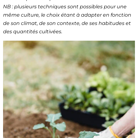
NB : plusieurs tech­niques sont pos­si­bles pour une
même cul­ture, le choix étant à adapter en fonc­tion
de son cli­mat, de son con­texte, de ses habi­tudes et
des quan­tités cul­tivées.