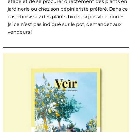
étape et de se pro­cur­er directe­ment des plants en
jar­diner­ie ou chez son pépiniériste préféré. Dans ce
cas, choi­sis­sez des plants bio et, si pos­si­ble, non F1
(si ce n’est pas indiqué sur le pot, deman­dez aux
vendeurs !