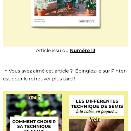
Arti­cle issu du
Numéro 13
📌 Vous avez aimé cet arti­cle ? Épin­glez-le sur Pin­ter­
est pour le retrou­ver plus tard !