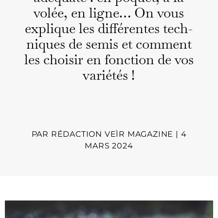
volée, en ligne… On vous
explique les dif­férentes tech­
niques de semis et com­ment
les choisir en fonc­tion de vos
var­iétés !
PAR
RÉDACTION VEÌR MAGAZINE
|
4
MARS 2024