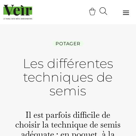
POTAGER
Les différentes
techniques de
semis
Il est par­fois dif­fi­cile de
choisir la tech­nique de semis
adéquate : en poquet, à la