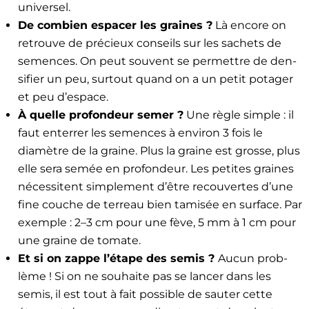
uni­versel.
De com­bi­en espac­er les graines ?
Là encore on
retrou­ve de pré­cieux con­seils sur les sachets de
semences. On peut sou­vent se per­me­t­tre de den­
si­fi­er un peu, surtout quand on a un petit potager
et peu d’espace.
À quelle pro­fondeur semer ?
Une règle sim­ple : il
faut enter­rer les semences à env­i­ron 3 fois le
diamètre de la graine. Plus la graine est grosse, plus
elle sera semée en pro­fondeur. Les petites graines
néces­si­tent sim­ple­ment d’être recou­vertes d’une
fine couche de ter­reau bien tamisée en sur­face. Par
exem­ple : 2–3 cm pour une fève, 5 mm à 1 cm pour
une graine de tomate.
Et si on zappe l’étape des semis ?
Aucun prob­
lème ! Si on ne souhaite pas se lancer dans les
semis, il est tout à fait pos­si­ble de sauter cette