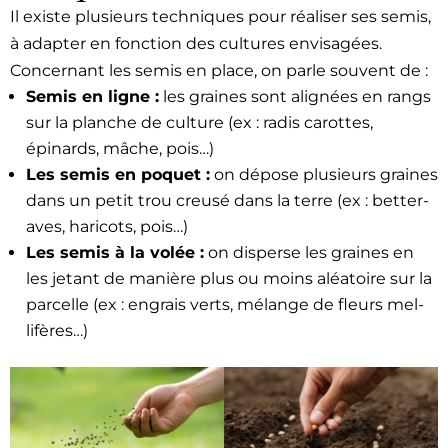
Il existe plusieurs tech­niques pour réalis­er ses semis,
à adapter en fonc­tion des cul­tures envis­agées.
Con­cer­nant les semis en place, on par­le sou­vent de :
Semis en ligne :
les graines sont alignées en rangs
sur la planche de cul­ture (ex : radis carottes,
épinards, mâche, pois…)
Les semis en poquet :
on dépose plusieurs graines
dans un petit trou creusé dans la terre (ex : bet­ter­
aves, hari­cots, pois…)
Les semis à la volée :
on dis­perse les graines en
les jetant de manière plus ou moins aléa­toire sur la
par­celle (ex : engrais verts, mélange de fleurs mel­
lifères…)