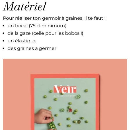
Matériel
Pour réalis­er ton ger­moir à graines, il te faut :
un bocal (75 cl min­i­mum)
de la gaze (celle pour les bobos !)
un élas­tique
des graines à ger­mer