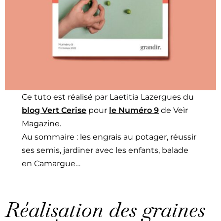
Ce tuto est réal­isé par Laeti­tia Laz­er­gues du
blog Vert Cerise
pour
le Numéro 9
de Veìr
Mag­a­zine.
Au som­maire : les engrais au potager, réus­sir
ses semis, jar­diner avec les enfants, balade
en Camar­gue…
Réalisation des graines