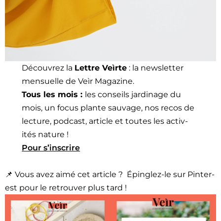
Décou­vrez la
Let­tre Veìrte
: la newslet­ter
men­su­elle de Veìr Mag­a­zine.
Tous les mois :
les con­seils jar­di­nage du
mois, un focus plante sauvage, nos recos de
lec­ture, pod­cast, arti­cle et toutes les activ­
ités nature !
Pour s’in­scrire
📌 Vous avez aimé cet arti­cle ? Épin­glez-le sur Pin­ter­
est pour le retrou­ver plus tard !