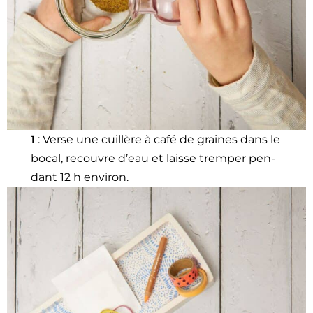
1
: Verse une cuil­lère à café de graines dans le
bocal, recou­vre d’eau et laisse trem­per pen­
dant 12 h env­i­ron.