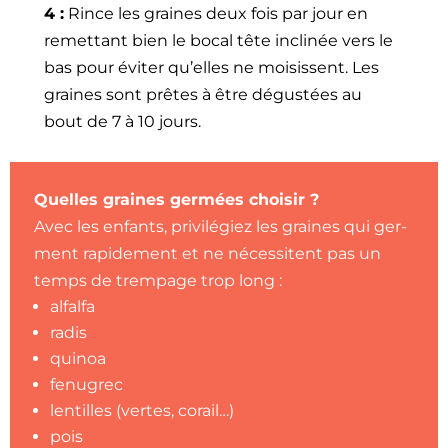
4 :
Rince les graines deux fois par jour en
remet­tant bien le bocal tête inclinée vers le
bas pour éviter qu’elles ne moi­sis­sent. Les
graines sont prêtes à être dégustées au
bout de 7 à 10 jours.
Quelles graines ger­mées choisir ?
Avec les enfants, priv­ilégiez les graines qui ger­
ment rapi­de­ment et ne néces­si­tent pas un
temps de trem­page trop long :
alfal­fa
radis
quinoa
fenu­grec
lentilles (vertes, corail…)
pois