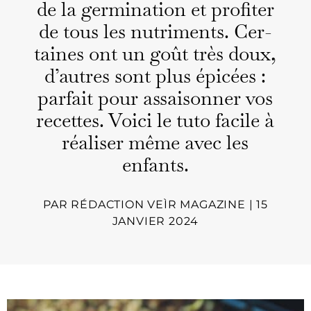
de la ger­mi­na­tion et prof­iter
de tous les nutri­ments. Cer­
taines ont un goût très doux,
d’autres sont plus épicées :
par­fait pour assaison­ner vos
recettes. Voici le tuto facile à
réalis­er même avec les
enfants.
PAR
RÉDACTION VEÌR MAGAZINE
|
15
JANVIER 2024