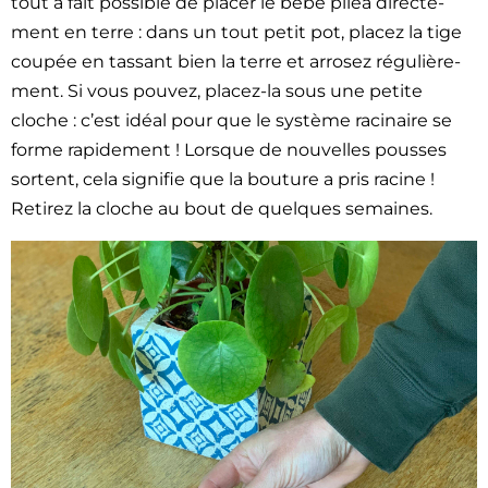
tout à fait pos­si­ble de plac­er le bébé pilea directe­
ment en terre : dans un tout petit pot, placez la tige
coupée en tas­sant bien la terre et arrosez régulière­
ment. Si vous pou­vez, placez-la sous une petite
cloche : c’est idéal pour que le sys­tème raci­naire se
forme rapi­de­ment ! Lorsque de nou­velles pouss­es
sor­tent, cela sig­ni­fie que la bou­ture a pris racine !
Retirez la cloche au bout de quelques semaines.