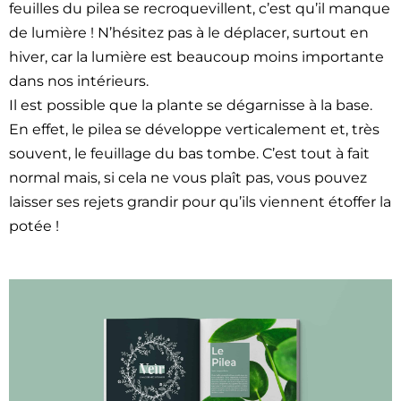
feuilles du pilea se recro­quevil­lent, c’est qu’il manque
de lumière ! N’hésitez pas à le déplac­er, surtout en
hiv­er, car la lumière est beau­coup moins impor­tante
dans nos intérieurs.
Il est pos­si­ble que la plante se dégar­nisse à la base.
En effet, le pilea se développe ver­ti­cale­ment et, très
sou­vent, le feuil­lage du bas tombe. C’est tout à fait
nor­mal mais, si cela ne vous plaît pas, vous pou­vez
laiss­er ses rejets grandir pour qu’ils vien­nent étof­fer la
potée !