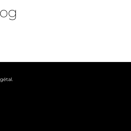
log
gétal.