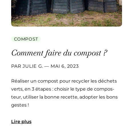
COMPOST
Comment faire du compost ?
PAR
JULIE G.
—
MAI 6, 2023
Réalis­er un com­post pour recy­cler les déchets
verts, en 3 étapes : choisir le type de com­pos­
teur, utilis­er la bonne recette, adopter les bons
gestes !
Lire plus